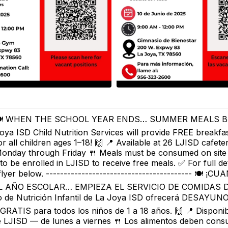
️ WHEN THE SCHOOL YEAR ENDS… SUMMER MEALS BEG
oya ISD Child Nutrition Services will provide FREE breakfa
or all children ages 1–18! 🙌 📍 Available at 26 LJISD cafete
onday through Friday 🍴 Meals must be consumed on site 
to be enrolled in LJISD to receive free meals. ✅ For full det
flyer below. ----------------------------------------- 🍽️ ¡C
L AÑO ESCOLAR… EMPIEZA EL SERVICIO DE COMIDAS 
io de Nutrición Infantil de La Joya ISD ofrecerá DESAYUN
ATIS para todos los niños de 1 a 18 años. 🙌 📍 Disponib
e LJISD — de lunes a viernes 🍴 Los alimentos deben cons