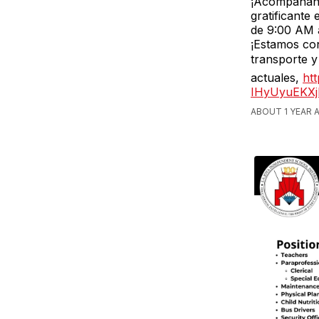
¡Acompáñano
gratificante
de 9:00 AM 
¡Estamos con
transporte y
actuales,
ht
IHyUyuEKXj
ABOUT 1 YEAR A