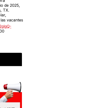
era
nio de 2025,
, TX.
lar,
 las vacantes
2glgQ-
600