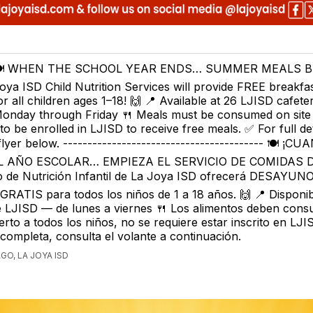
️ WHEN THE SCHOOL YEAR ENDS… SUMMER MEALS BEG
oya ISD Child Nutrition Services will provide FREE breakfa
or all children ages 1–18! 🙌 📍 Available at 26 LJISD cafete
onday through Friday 🍴 Meals must be consumed on site 
to be enrolled in LJISD to receive free meals. ✅ For full det
flyer below. ----------------------------------------- 🍽️ ¡C
L AÑO ESCOLAR… EMPIEZA EL SERVICIO DE COMIDAS 
io de Nutrición Infantil de La Joya ISD ofrecerá DESAYUN
ATIS para todos los niños de 1 a 18 años. 🙌 📍 Disponib
e LJISD — de lunes a viernes 🍴 Los alimentos deben cons
ierto a todos los niños, no se requiere estar inscrito en LJ
completa, consulta el volante a continuación.
GO, LA JOYA ISD