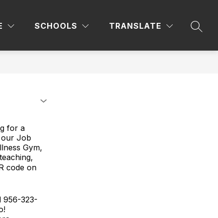
Sho
YS
CCRSM
COUNSELOR'S CORNER
E
SCHOOLS
TRANSLATE
sub
SEAR
for
Coun
Corn
g for a
y our Job
llness Gym,
teaching,
 QR code on
l 956-323-
o!