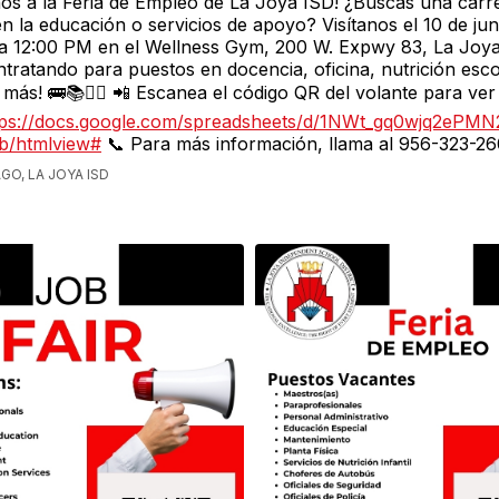
s a la Feria de Empleo de La Joya ISD! ¿Buscas una carr
 en la educación o servicios de apoyo? Visítanos el 10 de ju
a 12:00 PM en el Wellness Gym, 200 W. Expwy 83, La Joya
tratando para puestos en docencia, oficina, nutrición esco
 más! 🚌📚👮‍♂️ 📲 Escanea el código QR del volante para ver
tps://docs.google.com/spreadsheets/d/1NWt_gq0wjq2ePMN
b/htmlview#
📞 Para más información, llama al 956-323-2
GO, LA JOYA ISD