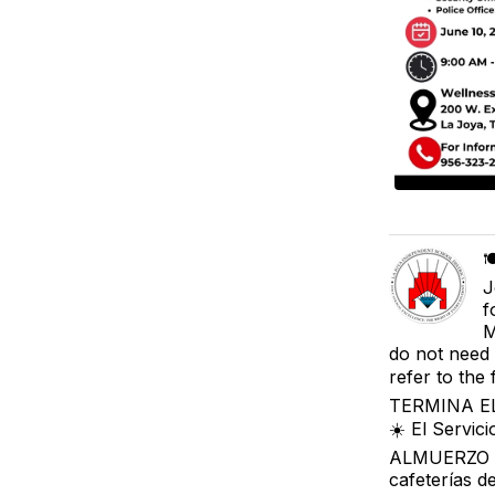

J
f
M
do not need 
refer to the 
TERMINA E
☀️ El Servic
ALMUERZO GR
cafeterías d