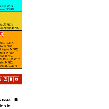
 issue: 🎓
ion in