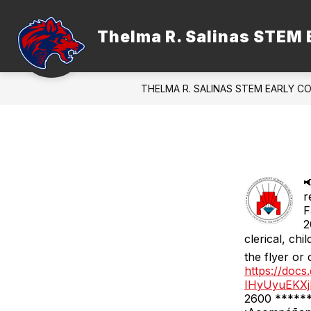
Skip
to
content
Thelma R. Salinas STEM 
ADMINISTRATION
FACULTY &
THELMA R. SALINAS STEM EARLY C

r
F
2
clerical, chi
the flyer or c
https://doc
IHyUyuEKXj
2600 ******