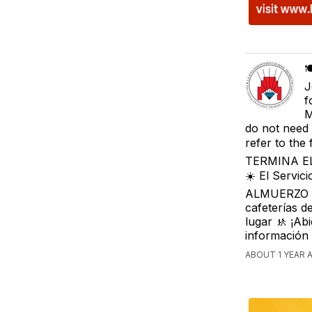

J
f
M
do not need 
refer to the 
TERMINA E
☀️ El Servic
ALMUERZO GR
cafeterías d
lugar 🚸 ¡Ab
información 
ABOUT 1 YEAR A