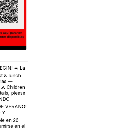
IN! ☀️ La
st & lunch
rias —
🚸 Children
ails, please
UANDO
DE VERANO!
O Y
le en 26
umirse en el