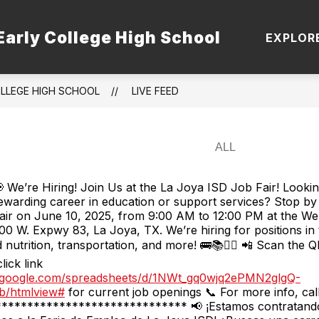
Early College High School
 STAFF
TSI
DUAL ENROLLMENT PATHWA
EXPLOR
OLLEGE HIGH SCHOOL
LIVE FEED
 We’re Hiring! Join Us at the La Joya ISD Job Fair! Lookin
ewarding career in education or support services? Stop b
air on June 10, 2025, from 9:00 AM to 12:00 PM at the We
00 W. Expwy 83, La Joya, TX. We’re hiring for positions in 
ld nutrition, transportation, and more! 🚌📚👮‍♂️ 📲 Scan the
lick link
s.google.com/spreadsheets/d/1NWt_gq0wjq2ePMN2glgQ-
b/htmlview#
for current job openings 📞 For more info, cal
***************************** 📢 ¡Estamos contratand