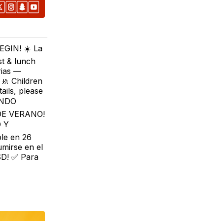
IN! ☀️ La
st & lunch
rias —
🚸 Children
ails, please
UANDO
DE VERANO!
O Y
le en 26
umirse en el
ISD! ✅ Para